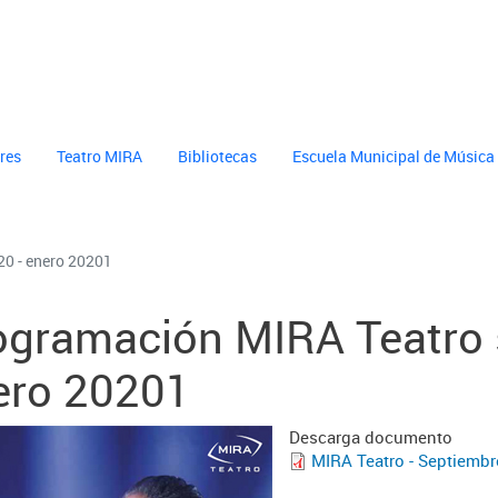
cultura
header cultura
eres
Teatro MIRA
Bibliotecas
Escuela Municipal de Música
0 - enero 20201
ogramación MIRA Teatro 
ero 20201
Descarga documento
MIRA Teatro - Septiembr