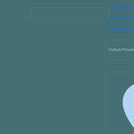
PIE D
Accesibilida
Imagen
Condiciones
Estadísticas
Cultura Pozuel