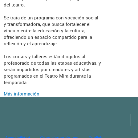
del teatro.
Se trata de un programa con vocación social
y transformadora, que busca fortalecer el
vínculo entre la educación y la cultura,
ofreciendo un espacio compartido para la
reflexión y el aprendizaje.
Los cursos y talleres están dirigidos al
profesorado de todas las etapas educativas, y
serán impartidos por creadores y artistas
programados en el Teatro Mira durante la
temporada.
Más información
Imagen
PIE DE PÁGINA CULTURA
Accesibilidad
Condiciones de uso
English