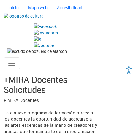
Pasar al contenido principal
Navegación principal cultura
Inicio
Mapa web
Accesibilidad
Imagen
Imagen
Ayuntamiento de Pozuelo
+MIRA Docentes -
Solicitudes
+ MIRA Docentes:
Este nuevo programa de formación ofrece a
los docentes la oportunidad de acercarse a
las artes escénicas de la mano de creadores y
artistas que forman parte de la programación