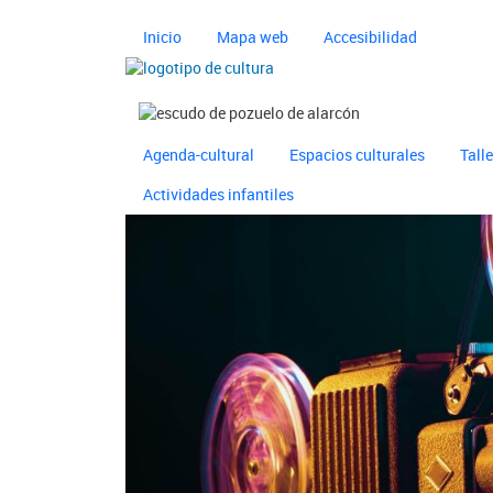
Pasar al contenido principal
Navegación principal 
Inicio
Mapa web
Accesibilidad
Imagen
Imagen
Navegación principal 
Ayuntamiento de Pozuelo
Agenda-cultural
Espacios culturales
Tall
Actividades infantiles