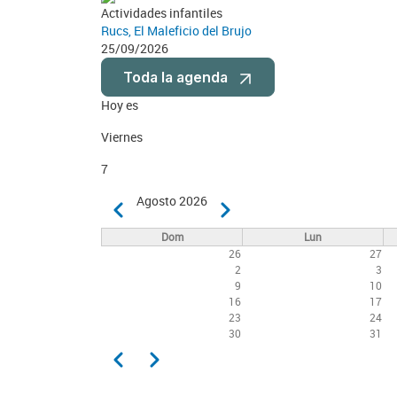
Actividades infantiles
Rucs, El Maleficio del Brujo
25/09/2026
Toda la agenda
Hoy es
Viernes
7
Paginación
Agosto 2026
Anterior
Siguiente
Dom
Lun
26
27
2
3
9
10
16
17
23
24
30
31
Paginación
Anterior
Siguiente