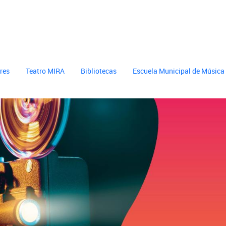
cultura
header cultura
eres
Teatro MIRA
Bibliotecas
Escuela Municipal de Música