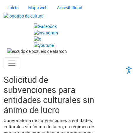
Pasar al contenido principal
Navegación principal cultura
Inicio
Mapa web
Accesibilidad
Imagen
Imagen
Ayuntamiento de Pozuelo
Solicitud de
subvenciones para
entidades culturales sin
ánimo de lucro
Convocatoria de subvenciones a entidades
culturales sin ánimo de lucro, en régimen de
concurrencia competitiva para promocionar