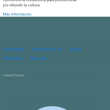
y/o difundir la cultura.
Más información
Imagen
PIE DE PÁGINA CULTURA
Accesibilidad
Condiciones de uso
English
Estadísticas
Mapa web
Cultura Pozuelo