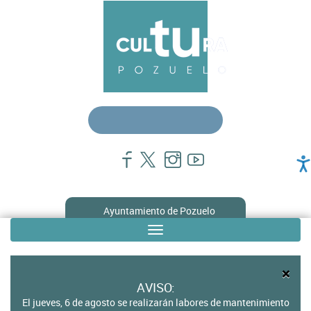
Pasar
Menú
al
contenido
principal
principal
cultura
Ayuntamiento de Pozuelo
Toggle
Sub
navigation
menú
×
en
AVISO:
El jueves, 6 de agosto se realizarán labores de mantenimiento