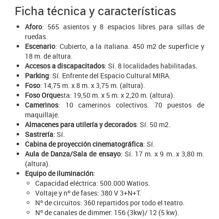
Ficha técnica y características
Aforo
: 565 asientos y 8 espacios libres para sillas de
ruedas.
Escenario
: Cubierto, a la italiana. 450 m2 de superficie y
18 m. de altura.
Accesos a discapacitados
: Sí. 8 localidades habilitadas.
Parking
: Sí. Enfrente del Espacio Cultural MIRA.
Foso
: 14,75 m. x 8 m. x 3,75 m. (altura).
Foso Orque
sta: 19,50 m. x 5 m. x 2,20 m. (altura).
Camerinos
: 10 camerinos colectivos. 70 puestos de
maquillaje.
Almacenes para utilería y decorados
: Sí. 50 m2.
Sastrería
: Sí.
Cabina de proyección cinematográfica
: Sí.
Aula de Danza/Sala de ensayo
: Sí. 17 m. x 9 m. x 3,80 m.
(altura).
Equipo de iluminación
:
Capacidad eléctrica: 500.000 Watios.
Voltaje y nº de fases: 380 V 3+N+T.
Nº de circuitos: 360 repartidos por todo el teatro.
Nº de canales de dimmer: 156 (3kw)/ 12 (5 kw).