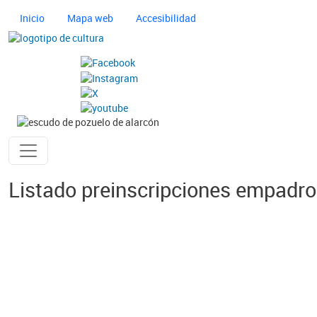
Pasar al contenido principal
Navegación principal cultura
Inicio
Mapa web
Accesibilidad
Imagen
Imagen
Ayuntamiento de Pozuelo
Listado preinscripciones empadr