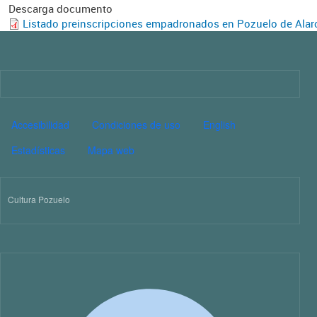
Descarga documento
Listado preinscripciones empadronados en Pozuelo de Alar
Imagen
PIE DE PÁGINA CULTURA
Accesibilidad
Condiciones de uso
English
Estadísticas
Mapa web
Cultura Pozuelo