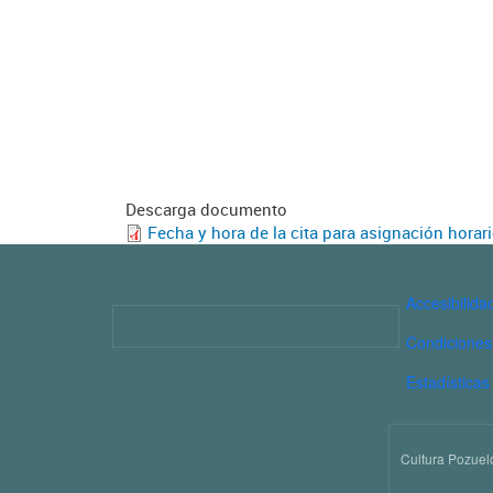
Descarga documento
Fecha y hora de la cita para asignación horar
PIE D
Accesibilida
Imagen
Condiciones
Estadísticas
Cultura Pozuel