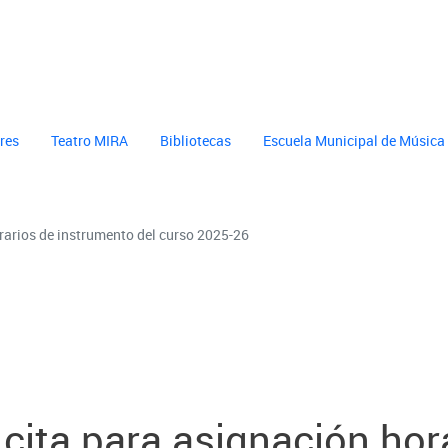
cultura
header cultura
eres
Teatro MIRA
Bibliotecas
Escuela Municipal de Música
orarios de instrumento del curso 2025-26
 cita para asignación ho