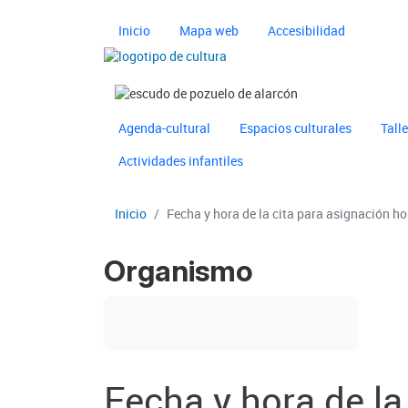
Pasar al contenido principal
Navegación principal 
Inicio
Mapa web
Accesibilidad
Imagen
Imagen
Navegación principal 
Ayuntamiento de Pozuelo
Agenda-cultural
Espacios culturales
Tall
Actividades infantiles
Inicio
Fecha y hora de la cita para asignación h
Organismo
Fecha y hora de la