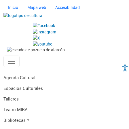
Pasar al contenido principal
Navegación principal cultura
Inicio
Mapa web
Accesibilidad
Imagen
Imagen
Ayuntamiento de Pozuelo
Navegación principal cultura
Agenda Cultural
Espacios Culturales
Talleres
Teatro MIRA
Bibliotecas