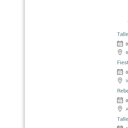
Pagi
Tall
0
B
Fies
0
V
Rebe
0
A
Tall