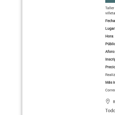
Talle
viñeta
Fecha
Lugar
Hora
:
Públi
Aforo
Inscri
Preci
Realiz
Más i
Corre
B
Todo