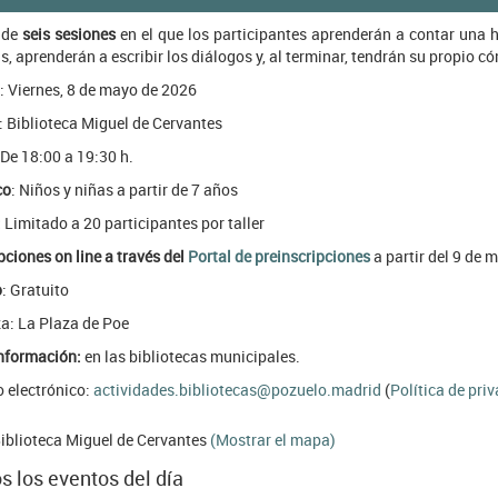
r de
seis sesiones
en el que los participantes aprenderán a contar una 
s, aprenderán a escribir los diálogos y, al terminar, tendrán su propio c
: Viernes, 8 de mayo de 2026
: Biblioteca Miguel de Cervantes
 De 18:00 a 19:30 h.
co
: Niños y niñas a partir de 7 años
:
Limitado a 20 participantes por taller
pciones on line a través del
Portal de preinscripciones
a partir del 9 de 
o
: Gratuito
a: La Plaza de Poe
nformación:
en las bibliotecas municipales.
o electrónico:
actividades.bibliotecas@pozuelo.madrid
(
Política de pri
iblioteca Miguel de Cervantes
(Mostrar el mapa)
s los eventos del día