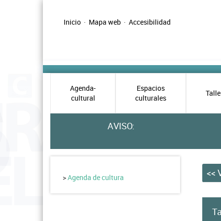
Pasar
al
Inicio
·
Mapa web
·
Accesibilidad
contenido
Menú
principal
principal
cultura
Sub
Agenda-
Espacios
Talle
cultural
culturales
menú
en
AVISO:
home
de
<< 
cultura
>
Agenda de cultura
Ta