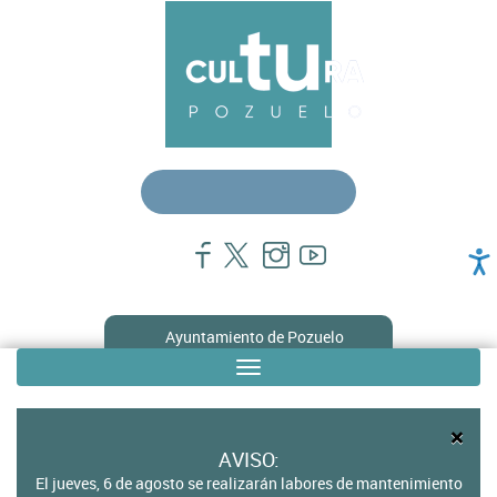
Pasar
Menú
al
contenido
principal
principal
cultura
Ayuntamiento de Pozuelo
Toggle
Sub
navigation
menú
×
en
AVISO:
El jueves, 6 de agosto se realizarán labores de mantenimiento