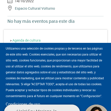
14/10/2022
Espacio Cultural Volturno
No hay más eventos para este día
>
Agenda de cultura
Utilizamos una selección de cookies propias y de terceros en las páginas
de este sitio web: Cookies esenciales, que son necesarias para utilizar el
sitio web; cookies funcionales, que proporcionan una mayor facilidad de
uso al utilizar el sitio web; cookies de rendimiento, que utilizamos para
generar datos agregados sobre el uso y estadísticas del sitio web; y
cookies de marketing, que se utilizan para mostrar contenido y publicidad
Mapa WEB
·
Condiciones de uso
·
Accesibilidad
·
Política de privacidad
Enlaces
relevantes. Si elige "ACEPTAR TODO", acepta el uso de todas las cookies.
·
Estadísticas
·
English
Puede aceptar y rechazar tipos de cookies individuales y revocar su
footer
consentimiento para el futuro en cualquier momento en "Configuración".
Cultura Pozuelo
subdominios
Camino de las Huertas, 42, , 28223 Pozuelo de Alarcón (Madrid)
Condiciones de uso
917 628 300