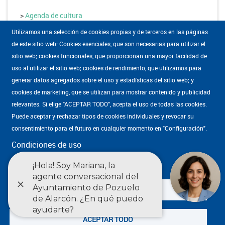
>
Agenda de cultura
Utilizamos una selección de cookies propias y de terceros en las páginas
de este sitio web: Cookies esenciales, que son necesarias para utilizar el
sitio web; cookies funcionales, que proporcionan una mayor facilidad de
uso al utilizar el sitio web; cookies de rendimiento, que utilizamos para
generar datos agregados sobre el uso y estadísticas del sitio web; y
cookies de marketing, que se utilizan para mostrar contenido y publicidad
Mapa WEB
·
Condiciones de uso
·
Accesibilidad
·
Política de privacidad
Enlaces
relevantes. Si elige "ACEPTAR TODO", acepta el uso de todas las cookies.
·
Estadísticas
·
English
Puede aceptar y rechazar tipos de cookies individuales y revocar su
footer
consentimiento para el futuro en cualquier momento en "Configuración".
Cultura Pozuelo
subdominios
Camino de las Huertas, 42, , 28223 Pozuelo de Alarcón (Madrid)
Condiciones de uso
917 628 300
Ajustes
DENEGAR TODO
ACEPTAR TODO