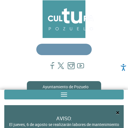
Pasar
Menú
al
contenido
principal
principal
cultura
Ayuntamiento de Pozuelo
Toggle
Sub
navigation
menú
×
en
AVISO:
El jueves, 6 de agosto se realizarán labores de mantenimiento