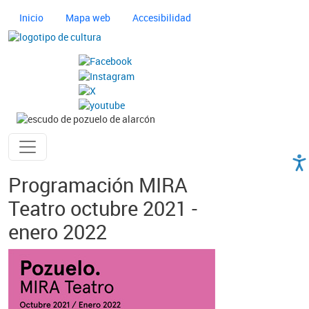
Pasar al contenido principal
Navegación principal cultura
Inicio
Mapa web
Accesibilidad
Imagen
Imagen
Ayuntamiento de Pozuelo
Programación MIRA
Teatro octubre 2021 -
enero 2022