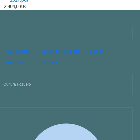
2.904,0 KB
Imagen
PIE DE PÁGINA CULTURA
Accesibilidad
Condiciones de uso
English
Estadísticas
Mapa web
Cultura Pozuelo