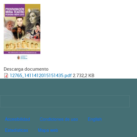
Descarga documento
12765_1411412015151435.pdf
2.732,2 KB
Imagen
PIE DE PÁGINA CULTURA
Accesibilidad
Condiciones de uso
English
Estadísticas
Mapa web