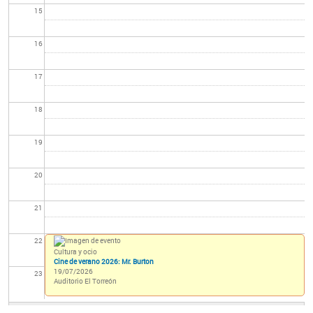
15
16
17
18
19
20
21
22
Cultura y ocio
Cine de verano 2026: Mr. Burton
19/07/2026
23
Auditorio El Torreón