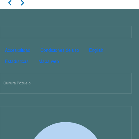
Paginación
Anterior
Siguiente
Imagen
PIE DE PÁGINA CULTURA
Accesibilidad
Condiciones de uso
English
Estadísticas
Mapa web
Cultura Pozuelo