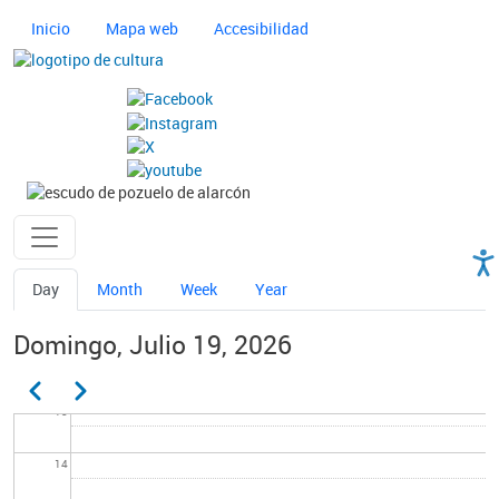
Pasar al contenido principal
Navegación principal cultura
Inicio
Mapa web
Accesibilidad
06
Imagen
07
08
Imagen
09
Ayuntamiento de Pozuelo
10
Solapas principales
Day
Month
Week
Year
11
Domingo, Julio 19, 2026
12
Paginación
Anterior
Siguiente
13
14