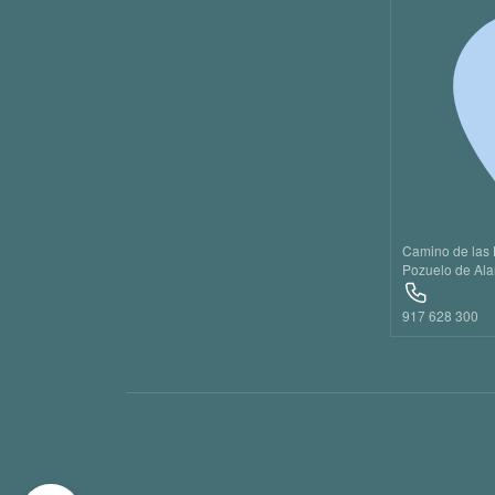
20
21
22
23
Camino de las 
Pozuelo de Ala
917 628 300