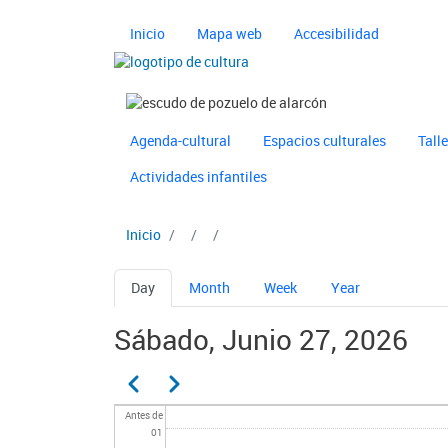
Pasar al contenido principal
Navegación principal 
Inicio
Mapa web
Accesibilidad
Imagen
Imagen
Navegación principal 
Ayuntamiento de Pozuelo
Agenda-cultural
Espacios culturales
Tall
Actividades infantiles
Inicio
Solapas principales
Day
Month
Week
Year
Sábado, Junio 27, 2026
Paginación
Anterior
Siguiente
Antes de
01