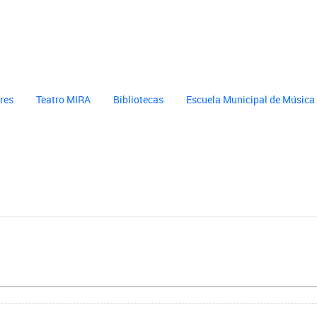
cultura
header cultura
eres
Teatro MIRA
Bibliotecas
Escuela Municipal de Música