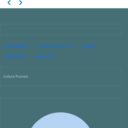
Paginación
Anterior
Siguiente
11
12
13
Imagen
14
PIE DE PÁGINA CULTURA
Accesibilidad
Condiciones de uso
English
15
Estadísticas
Mapa web
16
Cultura Pozuelo
17
18
19
20