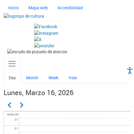
Pasar al contenido principal
Navegación principal cultura
Inicio
Mapa web
Accesibilidad
Imagen
Imagen
Ayuntamiento de Pozuelo
Solapas principales
Day
Month
Week
Year
Lunes, Marzo 16, 2026
Paginación
Anterior
Siguiente
Antes de
01
01