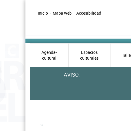
Pasar
al
Inicio
·
Mapa web
·
Accesibilidad
contenido
Menú
principal
principal
cultura
Sub
Agenda-
Espacios
Talle
cultural
culturales
menú
en
AVISO:
home
de
cultura
‹‹
Paginación