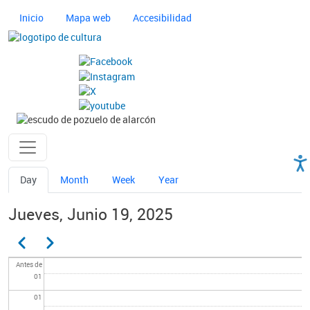
Pasar al contenido principal
Navegación principal cultura
Inicio
Mapa web
Accesibilidad
Imagen
Imagen
Ayuntamiento de Pozuelo
Solapas principales
Day
Month
Week
Year
Jueves, Junio 19, 2025
Paginación
Anterior
Siguiente
Antes de
01
01