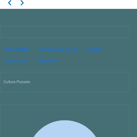
Paginación
Anterior
Siguiente
11
12
13
Imagen
14
PIE DE PÁGINA CULTURA
Accesibilidad
Condiciones de uso
English
15
Estadísticas
Mapa web
16
Cultura Pozuelo
17
18
19
20