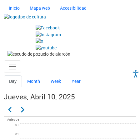
Pasar al contenido principal
Navegación principal cultura
Inicio
Mapa web
Accesibilidad
Imagen
Imagen
Ayuntamiento de Pozuelo
Solapas principales
Day
Month
Week
Year
Jueves, Abril 10, 2025
Paginación
Anterior
Siguiente
Antes de
01
01