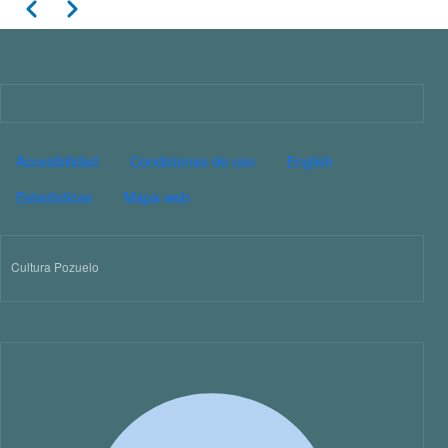
Paginación
Anterior
Siguiente
11
12
13
Imagen
14
PIE DE PÁGINA CULTURA
Accesibilidad
Condiciones de uso
English
15
Estadísticas
Mapa web
16
Cultura Pozuelo
17
18
19
20