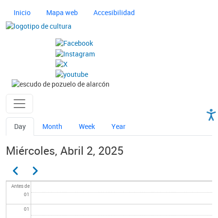
Pasar al contenido principal
Navegación principal cultura
Inicio
Mapa web
Accesibilidad
Imagen
Imagen
Ayuntamiento de Pozuelo
Solapas principales
Day
Month
Week
Year
Miércoles, Abril 2, 2025
Paginación
Anterior
Siguiente
Antes de
01
01