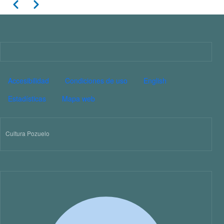
Paginación
Anterior
Siguiente
11
12
13
Imagen
14
PIE DE PÁGINA CULTURA
Accesibilidad
Condiciones de uso
English
15
Estadísticas
Mapa web
16
Cultura Pozuelo
17
18
19
20