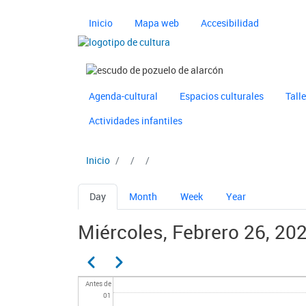
Pasar al contenido principal
Navegación principal 
Inicio
Mapa web
Accesibilidad
Imagen
Imagen
Navegación principal 
Ayuntamiento de Pozuelo
Agenda-cultural
Espacios culturales
Tall
Actividades infantiles
Inicio
Solapas principales
Day
Month
Week
Year
Miércoles, Febrero 26, 20
Paginación
Anterior
Siguiente
Antes de
01