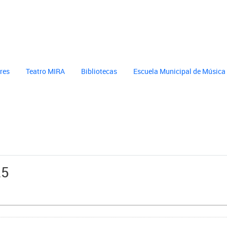
cultura
header cultura
eres
Teatro MIRA
Bibliotecas
Escuela Municipal de Música
25