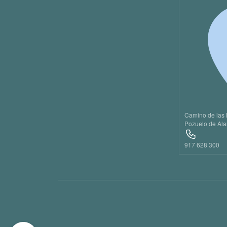
20
21
22
23
Camino de las 
Pozuelo de Ala
917 628 300