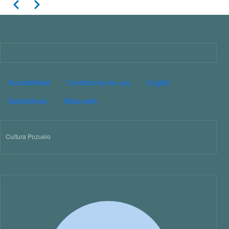
Paginación
Anterior
Siguiente
11
12
13
Imagen
14
PIE DE PÁGINA CULTURA
Accesibilidad
Condiciones de uso
English
15
Estadísticas
Mapa web
16
Cultura Pozuelo
17
18
19
20