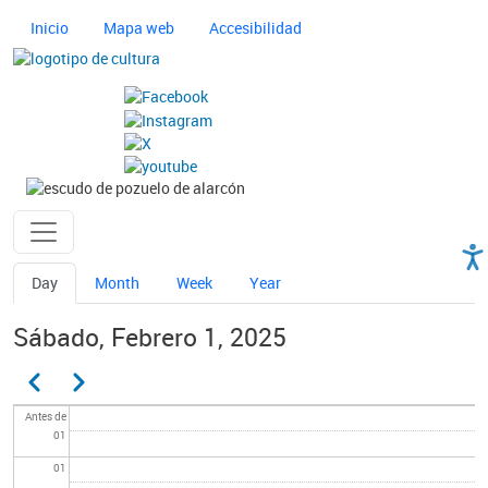
Pasar al contenido principal
Navegación principal cultura
Inicio
Mapa web
Accesibilidad
Imagen
Imagen
Ayuntamiento de Pozuelo
Solapas principales
Day
Month
Week
Year
Sábado, Febrero 1, 2025
Paginación
Anterior
Siguiente
Antes de
01
01