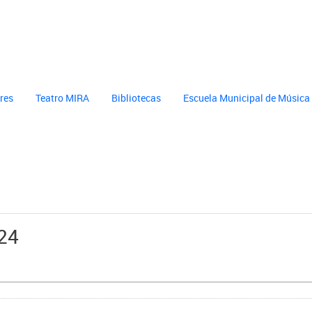
cultura
header cultura
eres
Teatro MIRA
Bibliotecas
Escuela Municipal de Música
24