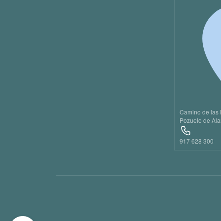
20
21
22
23
Camino de las 
Pozuelo de Ala
917 628 300