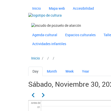
Pasar al contenido principal
Navegación principal 
Inicio
Mapa web
Accesibilidad
Imagen
Imagen
Navegación principal 
Ayuntamiento de Pozuelo
Agenda-cultural
Espacios culturales
Tall
Actividades infantiles
Inicio
Solapas principales
Day
Month
Week
Year
Sábado, Noviembre 30, 20
Paginación
Anterior
Siguiente
Antes de
01