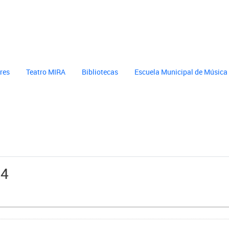
cultura
header cultura
eres
Teatro MIRA
Bibliotecas
Escuela Municipal de Música
24