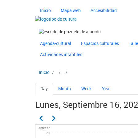
Pasar al contenido principal
Navegación principal 
Inicio
Mapa web
Accesibilidad
Imagen
Imagen
Navegación principal 
Ayuntamiento de Pozuelo
Agenda-cultural
Espacios culturales
Tall
Actividades infantiles
Inicio
Solapas principales
Day
Month
Week
Year
Lunes, Septiembre 16, 20
Paginación
Anterior
Siguiente
Antes de
01