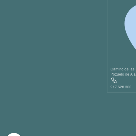
20
21
22
23
Camino de las 
Pozuelo de Ala
917 628 300