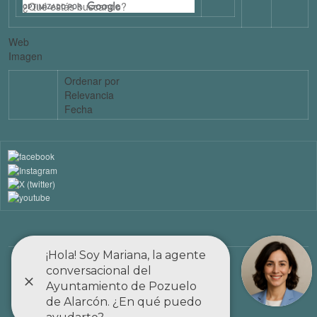
Web
Imagen
Ordenar por
Relevancia
Fecha