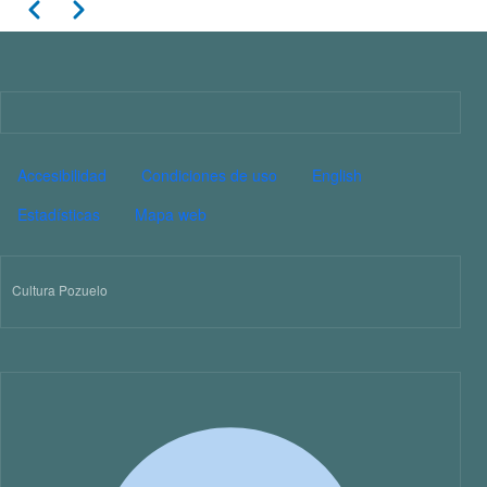
Paginación
Anterior
Siguiente
11
12
13
Imagen
14
PIE DE PÁGINA CULTURA
Accesibilidad
Condiciones de uso
English
15
Estadísticas
Mapa web
16
Cultura Pozuelo
17
18
19
20