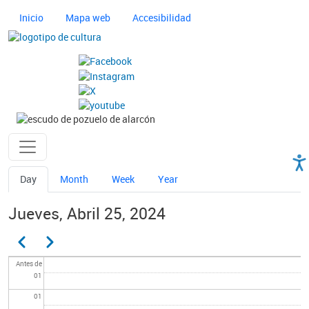
Pasar al contenido principal
Navegación principal cultura
Inicio
Mapa web
Accesibilidad
Imagen
Imagen
Ayuntamiento de Pozuelo
Solapas principales
Day
Month
Week
Year
Jueves, Abril 25, 2024
Paginación
Anterior
Siguiente
Antes de
01
01