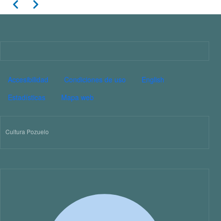
Paginación
Anterior
Siguiente
11
12
13
Imagen
14
PIE DE PÁGINA CULTURA
Accesibilidad
Condiciones de uso
English
15
Estadísticas
Mapa web
16
Cultura Pozuelo
17
18
19
20