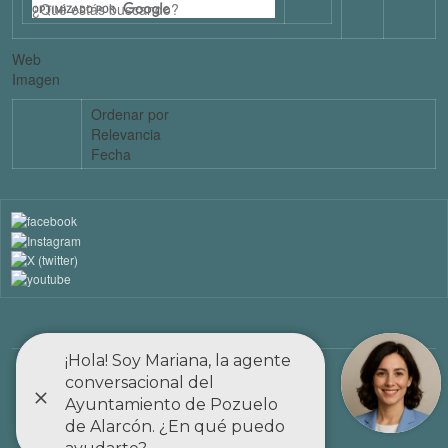
Web
Imagen
Ordenar por
Relevancia
Fecha