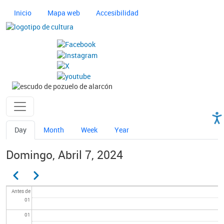
Pasar al contenido principal
Navegación principal cultura
Inicio
Mapa web
Accesibilidad
Imagen
Imagen
Ayuntamiento de Pozuelo
Solapas principales
Day
Month
Week
Year
Domingo, Abril 7, 2024
Paginación
Anterior
Siguiente
Antes de
01
01