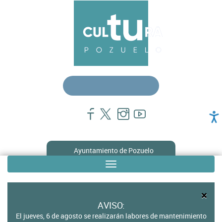
Pasar
Menú
al
contenido
principal
principal
cultura
Ayuntamiento de Pozuelo
Toggle
Sub
navigation
menú
×
en
AVISO:
El jueves, 6 de agosto se realizarán labores de mantenimiento