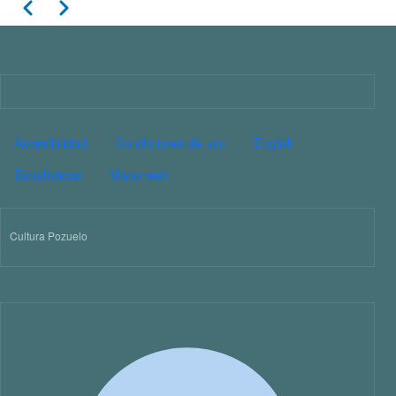
Paginación
Anterior
Siguiente
11
12
13
Imagen
14
PIE DE PÁGINA CULTURA
Accesibilidad
Condiciones de uso
English
15
Estadísticas
Mapa web
16
Cultura Pozuelo
17
18
19
20