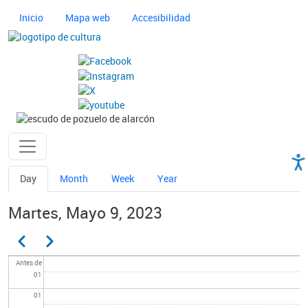
Pasar al contenido principal
Navegación principal cultura
Inicio
Mapa web
Accesibilidad
Imagen
Imagen
Ayuntamiento de Pozuelo
Solapas principales
Day
Month
Week
Year
Martes, Mayo 9, 2023
Paginación
Anterior
Siguiente
Antes de
01
01