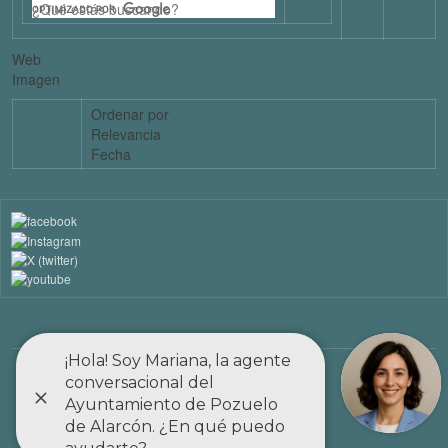
Web
Imagen
Ordenar por
Relevancia
Fecha