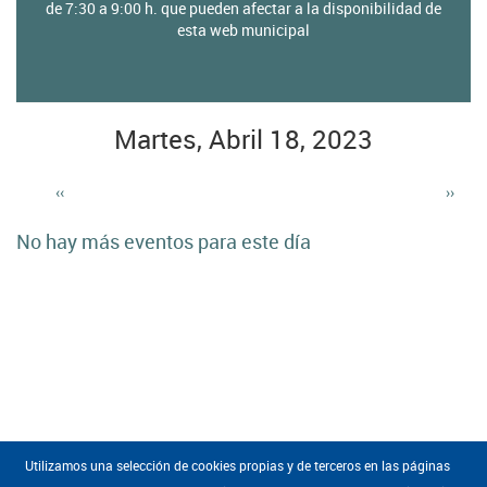
home
de 7:30 a 9:00 h. que pueden afectar a la disponibilidad de
esta web municipal
de
cultura
Martes, Abril 18, 2023
‹‹
››
Paginación
No hay más eventos para este día
Utilizamos una selección de cookies propias y de terceros en las páginas