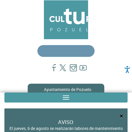
Pasar
Menú
al
contenido
principal
principal
cultura
Ayuntamiento de Pozuelo
Toggle
Sub
navigation
menú
×
en
AVISO:
El jueves, 6 de agosto se realizarán labores de mantenimiento