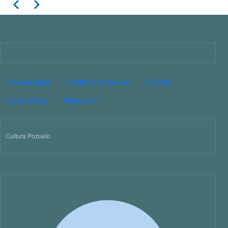
Paginación
Anterior
Siguiente
11
12
13
Imagen
14
PIE DE PÁGINA CULTURA
Accesibilidad
Condiciones de uso
English
15
Estadísticas
Mapa web
16
Cultura Pozuelo
17
18
19
20