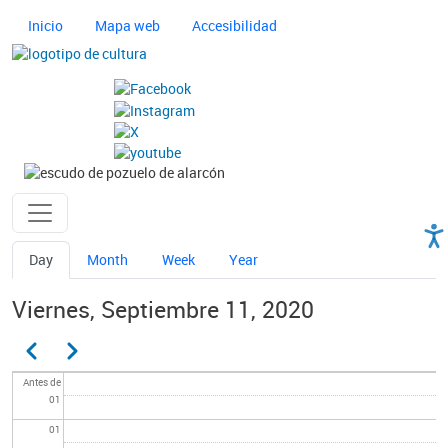
Pasar al contenido principal
Navegación principal cultura
Inicio
Mapa web
Accesibilidad
Imagen
Imagen
Ayuntamiento de Pozuelo
Solapas principales
Day
Month
Week
Year
Viernes, Septiembre 11, 2020
Paginación
Anterior
Siguiente
Antes de
01
01