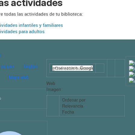
as actividades
 todas las actividades de tu biblioteca:
ividades infantiles y familiares
ividades para adultos
E PÁGINA CULTURA
d
 de uso
English
Mapa web
Web
Imagen
o
Ordenar por
Relevancia
Fecha