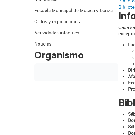
Bibliot
Bibliot
Escuela Municipal de Música y Danza
Inf
Ciclos y exposiciones
Cada sá
Actividades infantiles
excepto 
Noticias
Lug
Organismo
Dir
Afo
Fe
Pre
Bib
Sá
Do
Sá
Do