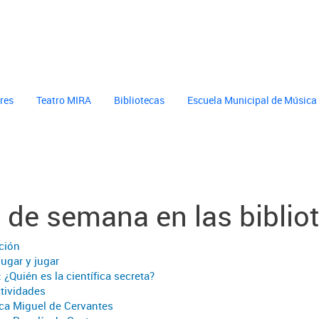
cultura
header cultura
eres
Teatro MIRA
Bibliotecas
Escuela Municipal de Música
n de semana en las biblio
cultura
ción
Jugar y jugar
 ¿Quién es la científica secreta?
ctividades
eca Miguel de Cervantes