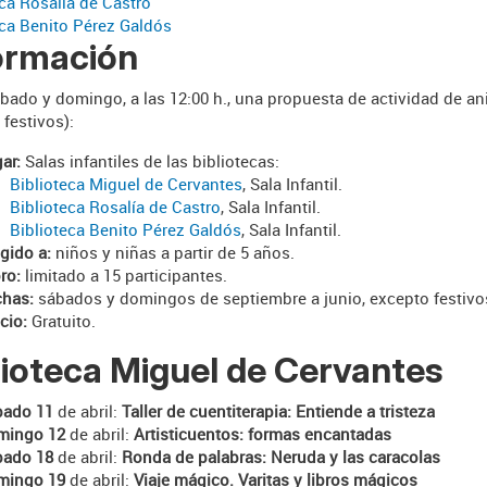
eca Rosalía de Castro
eca Benito Pérez Galdós
ormación
bado y domingo, a las 12:00 h., una propuesta de actividad de ani
festivos):
ar:
Salas infantiles de las bibliotecas:
Biblioteca Miguel de Cervante
s
, Sala Infantil.
Biblioteca Rosalía de Castro
, Sala Infantil.
Biblioteca Benito Pérez Galdós
, Sala Infantil.
igido a:
niños y niñas a partir de 5 años.
ro:
limitado a 15 participantes.
chas:
sábados y domingos de septiembre a junio, excepto festivo
cio:
Gratuito.
lioteca Miguel de Cervantes
bado 11
de abril:
Taller de cuentiterapia: Entiende a tristeza
mingo 12
de abril:
Artisticuentos: formas encantadas
bado 18
de abril:
Ronda de palabras: Neruda y las caracolas
mingo 19
de abril:
Viaje mágico. Varitas y libros mágicos