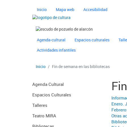
Pasar al contenido principal
Navegación principal 
Inicio
Mapa web
Accesibilidad
Imagen
Imagen
Navegación principal 
Ayuntamiento de Pozuelo
Agenda-cultural
Espacios culturales
Tall
Actividades infantiles
Inicio
Fin de semana en las bibliotecas
Fi
Navegación principal 
Agenda Cultural
Espacios Culturales
Informa
Enero. 
Talleres
Febrero:
Teatro MIRA
Otras a
Bibliot
Bibliotecas