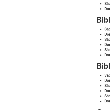
Sá
Do
Bib
Sá
Do
Sá
Do
Sá
Do
Bib
S
á
Do
Sá
Do
Sá
Do