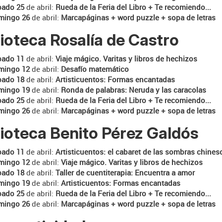
bado 25
de abril:
Rueda de la Feria del Libro + Te recomiendo...
mingo 26
de abril:
Marcapáginas + word puzzle + sopa de letras
lioteca Rosalía de Castro
bado 11
de abril:
Viaje mágico. Varitas y libros de hechizos
mingo 12
de abril:
Desafío matemático
bado 18
de abril:
Artisticuentos: Formas encantadas
mingo 19
de abril:
Ronda de palabras: Neruda y las caracolas
bado 25
de abril:
Rueda de la Feria del Libro + Te recomiendo...
mingo 26
de abril:
Marcapáginas + word puzzle + sopa de letras
lioteca Benito Pérez Galdós
bado 11
de abril:
Artisticuentos: el cabaret de las sombras chines
mingo 12
de abril:
Viaje mágico. Varitas y libros de hechizos
bado 18
de abril:
Taller de cuentiterapia: Encuentra a amor
mingo 19
de abril:
Artisticuentos: Formas encantadas
bado 25
de abril:
Rueda de la Feria del Libro + Te recomiendo...
mingo 26
de abril:
Marcapáginas + word puzzle + sopa de letras